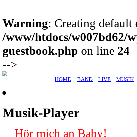
Warning
: Creating default
/www/htdocs/w007bd62/wp
guestbook.php
on line
24
-->
HOME
BAND
LIVE
MUSIK
Musik-Player
Hör mich an Baby!